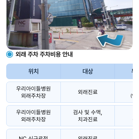
외래 주차 주차비용 안내
위치
대상
무
우리아이들병원
외래진료
외래주차장
(영
우리아이들병원
검사 및 수액,
외래주차장
치과진료
(도
NC 신구로점
외래진료