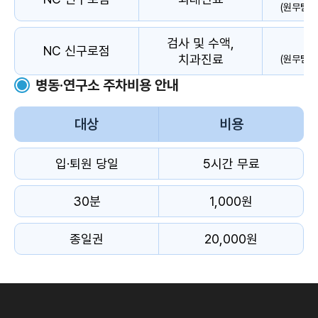
(원무팀에
검사 및 수액,
NC 신구로점
치과진료
(원무팀에
병동·연구소 주차비용 안내
대상
비용
입·퇴원 당일
5시간 무료
30분
1,000원
종일권
20,000원