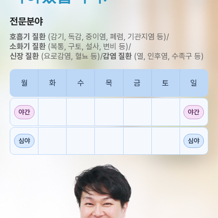
전문분야
호흡기 질환
(감기, 독감, 중이염, 폐렴, 기관지염 등)
/
소화기 질환
(복통, 구토, 설사, 변비 등)
/
신장 질환
(요로감염, 혈뇨 등)
/
감염 질환
(열, 인후염, 수족구 등)
월
화
수
목
금
토
일
야간
야간
심야
심야