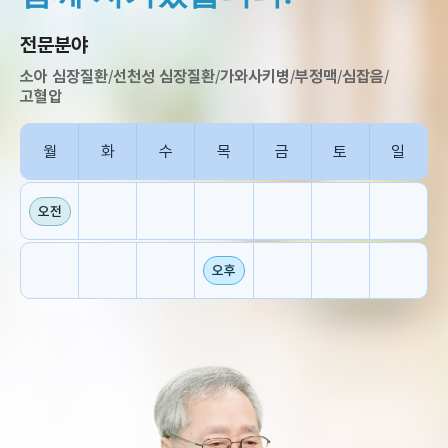
전문분야
소아 심장질환
/
선천성 심장질환
/
가와사키병
/
부정맥
/
심잡음
/
고혈압
월
화
수
목
금
토
일
오전
오후