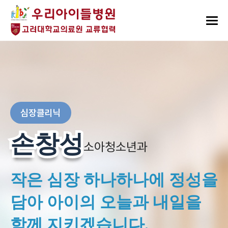
심장클리닉
손창성
손창성
소아청소년과
작은 심장 하나하나에 정성을
담아 아이의 오늘과 내일을
함께 지키겠습니다.