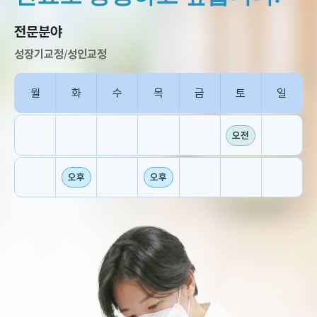
전문분야
성장기교정
/
성인교정
월
화
수
목
금
토
일
오전
오후
오후