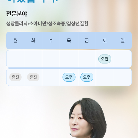
전문분야
성장클리닉
/
소아비만
/
성조숙증
/
갑상선질환
월
화
수
목
금
토
일
오전
휴진
휴진
오후
오후